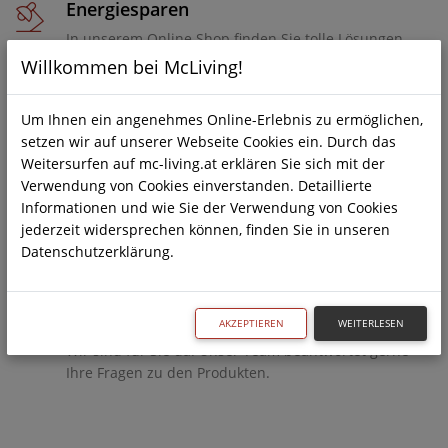
Energiesparen
In unserem Online Shop finden Sie tolle Lösungen
zum Energiesparen.
Willkommen bei McLiving!
Um Ihnen ein angenehmes Online-Erlebnis zu ermöglichen,
Schnelle Lieferzeiten
setzen wir auf unserer Webseite Cookies ein. Durch das
Weitersurfen auf mc-living.at erklären Sie sich mit der
Unser Anliegen ist, dass Ihre Bestellung schnell bei
Verwendung von Cookies einverstanden. Detaillierte
Ihnen zu Hause ankommt. Wir möchten Sie aber
Informationen und wie Sie der Verwendung von Cookies
darauf aufmerksam machen, dass die Lieferzeiten je
jederzeit widersprechen können, finden Sie in unseren
nach Produkt variieren können.
Datenschutzerklärung.
Kunden Support
AKZEPTIEREN
WEITERLESEN
Wir sind für Sie da! Unser Team beantwortet gerne
Ihre Fragen zu den Produkten.