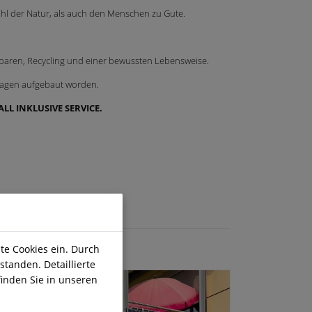
hl der Natur, als auch den Menschen zu Gute.
sparen, Recycling und einer bewussten Lebensweise.
nlagen aufgebaut worden.
ALL INKLUSIVE SERVICE.
te Cookies ein. Durch
standen. Detaillierte
inden Sie in unseren