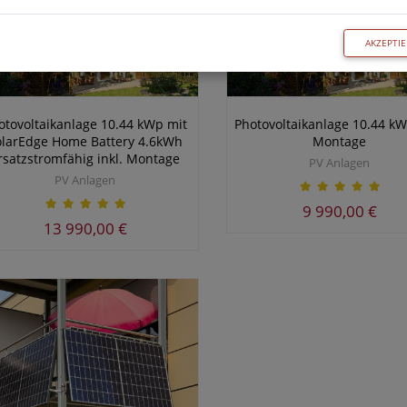
AKZEPTI
otovoltaikanlage 10.44 kWp mit
Photovoltaikanlage 10.44 kW
olarEdge Home Battery 4.6kWh
Montage
rsatzstromfähig inkl. Montage
PV Anlagen
PV Anlagen
9 990,00 €
13 990,00 €