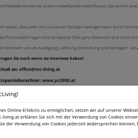
und Respekt können wir unsere Umwelt positiv beeinflussen, das kommt sowo
Wir wissen, dass jeder von uns seinen Teil dazu beitragen kann, durch Strom
Bei Photovoltaik Fragen sind wir Experte! Über ganz Österreich sind schon A
Wir kümmern uns um Auslegung, Lieferung, Einreichung und Montagen - ein
Fragen Sie nach wenn sie Interesse haben!
Email an:
office@mc-living.at
Ersparnisberechner:
www.pv2800.at
Living!
s Online-Erlebnis zu ermöglichen, setzen wir auf unserer Websei
-living.at erklären Sie sich mit der Verwendung von Cookies einver
Sie der Verwendung von Cookies jederzeit widersprechen können, f