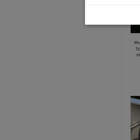
Ph
S
e