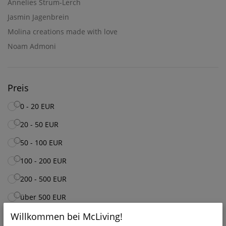
Annelies Strum-Lerch
Jasmin Jagenbrein
Molina creations made with love
Noam Admoni
Preis
0 - 20 EUR
20 - 50 EUR
50 - 100 EUR
100 - 200 EUR
200 - 500 EUR
über 500 EUR
Willkommen bei McLiving!