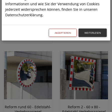
22,00 €
Informationen und wie Sie der Verwendung von Cookies
jederzeit widersprechen können, finden Sie in unseren
Reform 3 - 80 x 100 -
Datenschutzerklärung.
Edelstahl-Verkehrsspiegel
Verkehrsspiegel
AKZEPTIEREN
WEITERLESEN
748,80 €
Reform rund 60 - Edelstahl-
Reform 2 - 60 x 80 -
Verkehrsspiegel
Edelstahl-Verkehrsspiegel