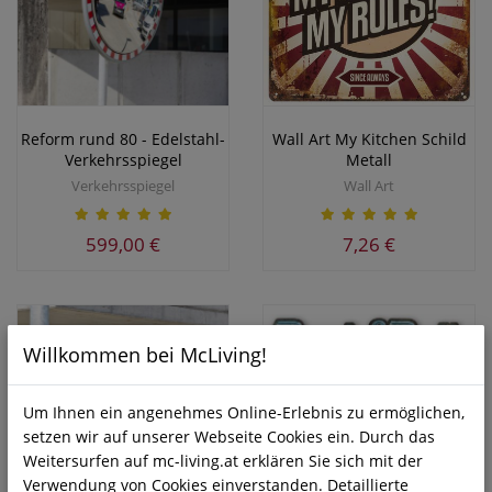
Reform rund 80 - Edelstahl-
Wall Art My Kitchen Schild
Verkehrsspiegel
Metall
Verkehrsspiegel
Wall Art
599,00 €
7,26 €
Willkommen bei McLiving!
Wall Art Rock & Roll Metall
Um Ihnen ein angenehmes Online-Erlebnis zu ermöglichen,
Art Schild
setzen wir auf unserer Webseite Cookies ein. Durch das
Wall Art
Weitersurfen auf mc-living.at erklären Sie sich mit der
Verwendung von Cookies einverstanden. Detaillierte