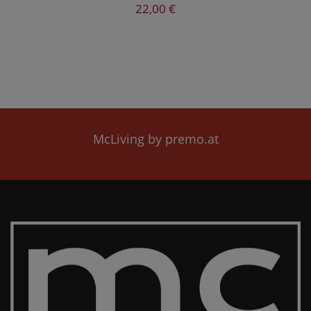
22,00 €
McLiving by premo.at