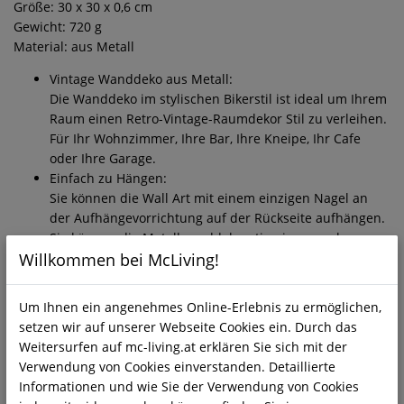
Größe: 30 x 30 x 0,6 cm
Gewicht: 720 g
Material: aus Metall
Vintage Wanddeko aus Metall:
Die Wanddeko im stylischen Bikerstil ist ideal um Ihrem
Raum einen Retro-Vintage-Raumdekor Stil zu verleihen.
Für Ihr Wohnzimmer, Ihre Bar, Ihre Kneipe, Ihr Cafe
oder Ihre Garage.
Einfach zu Hängen:
Sie können die Wall Art mit einem einzigen Nagel an
der Aufhängevorrichtung auf der Rückseite aufhängen.
Sie können die Metallwanddekoration in nur zehn
Willkommen bei McLiving!
Minuten aufhängen. Leicht aufhängbare Metall
Wanddeko erfordert keinen zusätzlichen
Montagevorgang. Aufhängevorrichtung gleicht nicht
Um Ihnen ein angenehmes Online-Erlebnis zu ermöglichen,
nur die Wanddeko aus, sondern es ist auch hinter dem
setzen wir auf unserer Webseite Cookies ein. Durch das
Produkt verborgen, so dass die schöne
Weitersurfen auf mc-living.at erklären Sie sich mit der
Zusammensetzung der Wanddeko nicht beeinträchtigt
Verwendung von Cookies einverstanden. Detaillierte
wird.
Informationen und wie Sie der Verwendung von Cookies
Beste Geschenkidee für BIKER: