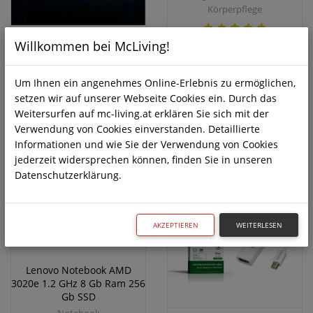
Körperpflege
Willkommen bei McLiving!
4,15 €
Notebook 15.6 in Intel
Celeron J4105 8 GB + 512 GB
SSD Business Laptop
Um Ihnen ein angenehmes Online-Erlebnis zu ermöglichen,
Notebook
setzen wir auf unserer Webseite Cookies ein. Durch das
Weitersurfen auf mc-living.at erklären Sie sich mit der
385,02 €
269,51 €
Verwendung von Cookies einverstanden. Detaillierte
Informationen und wie Sie der Verwendung von Cookies
jederzeit widersprechen können, finden Sie in unseren
Datenschutzerklärung.
-20%
AKZEPTIEREN
WEITERLESEN
Lenovo Notebook AMD
3020e 1.2 GHz 8 Gb Ram 256
Gb SSD