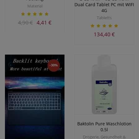
Dual Card Tablet PC mit WIFI
Material
4G
Tabletts
4,90 €
4,41 €
134,40 €
-30%
Baktolin Pure Waschlotion
0.5l
Drogerie, Gesundheit &