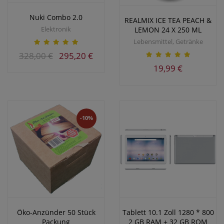
Nuki Combo 2.0
REALMIX ICE TEA PEACH &
Elektronik
LEMON 24 X 250 ML
Lebensmittel, Getränke
328,00 €
295,20 €
19,99 €
-10%
Öko-Anzünder 50 Stück
Tablett 10.1 Zoll 1280 * 800
Packung
2 GB RAM + 32 GB ROM